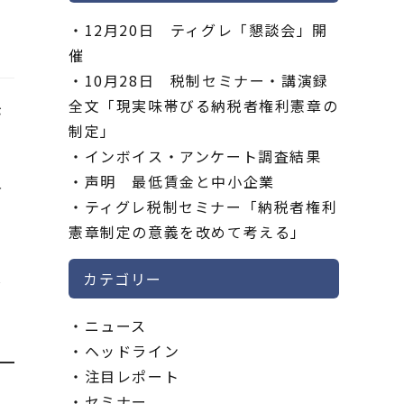
12月20日 ティグレ「懇談会」開
催
10月28日 税制セミナー・講演録
全文「現実味帯びる納税者権利憲章の
が
制定」
インボイス・アンケート調査結果
５
声明 最低賃金と中小企業
告
ティグレ税制セミナー「納税者権利
団
憲章制定の意義を改めて考える」
し
カテゴリー
ニュース
ヘッドライン
注目レポート
セミナー